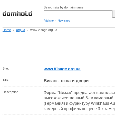
Search site by domain name:
-
Add site
New sites
Home
/
org.ua
/
www.Visage.org.ua
Site:
www.Visage.org.ua
Визаж - окна и двери
Title:
Description:
Фирма "Визаж" предлагает вам плас
высококачественный 5-ти камерный п
(Германия) и фурнитуру Winkhaus Auto
камерный профиль по цене 3-х каме