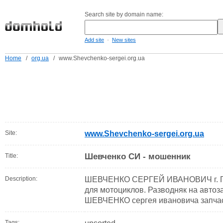
Search site by domain name:
-
Add site
New sites
Home
/
org.ua
/
www.Shevchenko-sergei.org.ua
Site:
www.Shevchenko-sergei.org.ua
Шевченко СИ - мошенник
Title:
Description:
ШЕВЧЕНКО СЕРГЕЙ ИВАНОВИЧ г. Гл
для мотоциклов. Разводняк на авто
ШЕВЧЕНКО сергея ивановича запчасти
Tags: