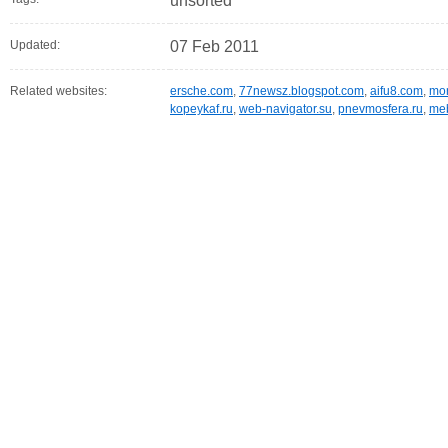
unsorted
Updated:
07 Feb 2011
Related websites:
ersche.com
,
77newsz.blogspot.com
,
aifu8.com
,
mor
kopeykaf.ru
,
web-navigator.su
,
pnevmosfera.ru
,
meb