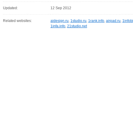
Updated:
12 Sep 2012
Related websites:
aidesign.ru
,
1studio.ru
,
1rank.info
,
airpad.ru
,
1infob
1infa.info
,
21studio.net