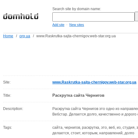
Search site by domain name:
-
Add site
New sites
Home
/
org.ua
/
www.Raskrutka-sajta-chernigov.web-star.org.ua
Site:
www.Raskrutka-sajta-chernigov.web-star.org.ua
Раскрутка сайта Чернигов
Title:
Description:
Раскрутка сайта Чернигов это одно из направле
Вебстар. Делается долго, качественно и дорого 
Tags:
сайта, чернигов, раскрутка, это, веб, из, студия
делается, стоит, которым, направлений, долго