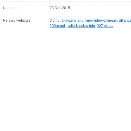
Updated:
23 Dec 2015
Related websites:
0ldi.ru
,
altayzemlia.ru
,
kino-video-online.ru
,
allianc
100ru.net
,
radio-kharkov.info
,
007.biz.ua