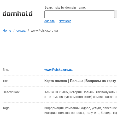
Search site by domain name:
-
Add site
New sites
Home
/
org.ua
/
www.Polska.org.ua
Site:
www.Polska.org.ua
Карта поляка | Польша |Вопросы на карту
Title:
Description:
КАРТА ПОЛЯКА, история Польши, как получить К
ответами на русском (польском) языках, как зап
Tags:
информация, компании, адрес, услуги, описани
история, польша, вопросы, получить, беседа, кор