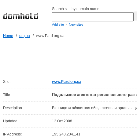
Search site by domain name:
-
Add site
New sites
Home
/
org.ua
/
www.Pard.org.ua
Site:
www.Pard.org.ua
Подольское агентство регионального раз
Title:
Description:
Винницкая областная общественная организац
Updated:
12 Oct 2008
IP Address:
195.248.234.141