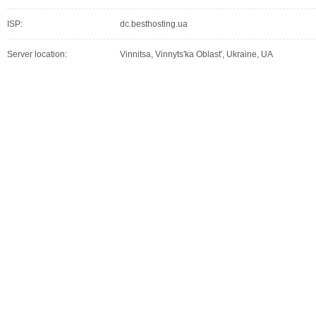
ISP:
dc.besthosting.ua
Server location:
Vinnitsa, Vinnyts'ka Oblast', Ukraine, UA