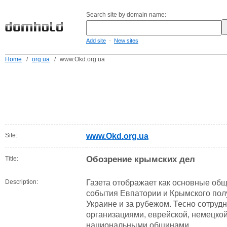
Search site by domain name:
-
Add site
New sites
Home
/
org.ua
/
www.Okd.org.ua
Site:
www.Okd.org.ua
Обозрение крымских дел
Title:
Description:
Газета отображает как основные об
события Евпатории и Крымского полу
Украине и за рубежом. Тесно сотру
организациями, еврейской, немецкой
национальными общинами...