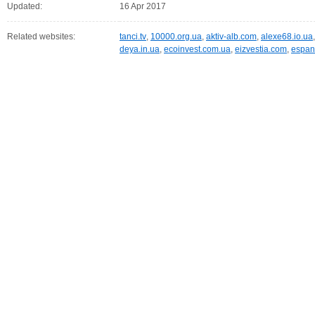
Updated:
16 Apr 2017
Related websites:
tanci.tv
,
10000.org.ua
,
aktiv-alb.com
,
alexe68.io.ua
deya.in.ua
,
ecoinvest.com.ua
,
eizvestia.com
,
espano