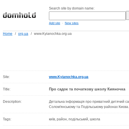
Search site by domain name:
-
Add site
New sites
Home
/
org.ua
/
www.Kyianochka.org.ua
Site:
www.Kyianochka.org.ua
Про садок та початкову школу Кияночка
Title:
Description:
Детальна інформація про приватний дитячий са
Солом'янському та Подільському районах Києва
Tags:
київ, район, подільський, школа