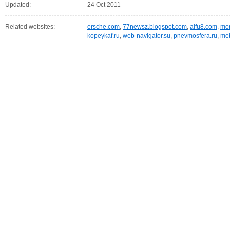
Updated:
24 Oct 2011
Related websites:
ersche.com
,
77newsz.blogspot.com
,
aifu8.com
,
mor
kopeykaf.ru
,
web-navigator.su
,
pnevmosfera.ru
,
meb