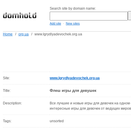
Search site by domain name:
-
Add site
New sites
Home
/
org.ua
/
www.Igrydlyadevochek.org.ua
Site:
www.Igrydlyadevochek.org.ua
Флеш игры для девушек
Title:
Description:
Все лучшие и новые игры для девочек на одном
интересные игры для девочек от ведущих миров
Tags:
unsorted