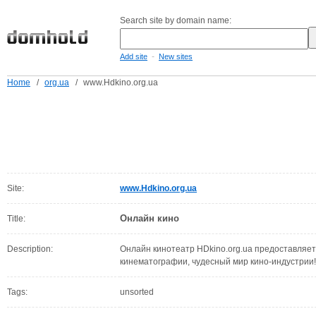
Search site by domain name:
-
Add site
New sites
Home
/
org.ua
/
www.Hdkino.org.ua
Site:
www.Hdkino.org.ua
Онлайн кино
Title:
Description:
Онлайн кинотеатр HDkino.org.ua предоставляет
кинематографии, чудесный мир кино-индустрии!
Tags:
unsorted