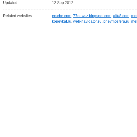
Updated:
12 Sep 2012
Related websites:
ersche.com
,
77newsz.blogspot.com
,
aifu8.com
,
mor
kopeykaf.ru
,
web-navigator.su
,
pnevmosfera.ru
,
meb