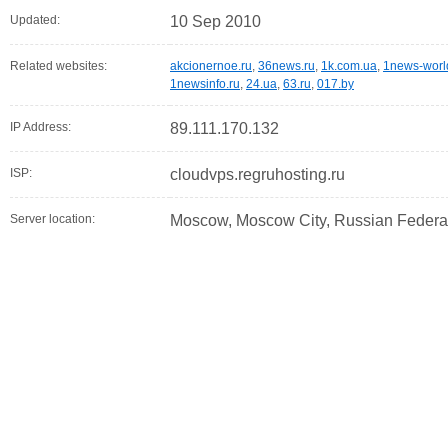
Updated:
10 Sep 2010
Related websites:
akcionernoe.ru
,
36news.ru
,
1k.com.ua
,
1news-worl
1newsinfo.ru
,
24.ua
,
63.ru
,
017.by
IP Address:
89.111.170.132
ISP:
cloudvps.regruhosting.ru
Server location:
Moscow, Moscow City, Russian Federa