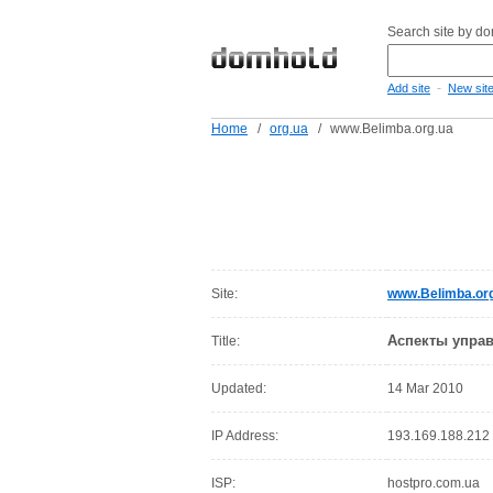
Search site by d
-
Add site
New sit
Home
/
org.ua
/
www.Belimba.org.ua
Site:
www.Belimba.or
Аспекты управ
Title:
Updated:
14 Mar 2010
IP Address:
193.169.188.212
ISP:
hostpro.com.ua