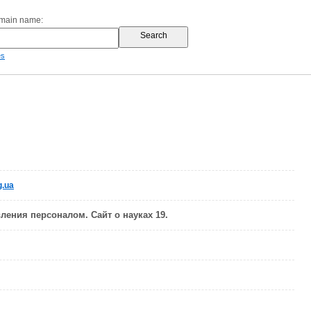
omain name:
es
g.ua
ления персоналом. Сайт о науках 19.