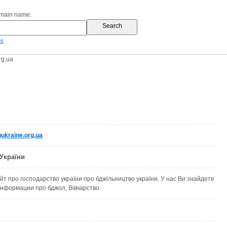
omain name:
es
rg.ua
ukraine.org.ua
України
т про господарство україни про бджільництво україни. У нас Ви знайдете
 iнформации про бджол, Вівчарство.