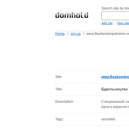
Search site by d
-
Add site
New sit
Home
/
org.ua
/
www.Beekeepingukraine.o
Site:
www.Beekeeping
Бджільництва 
Title:
Description:
Специальный сай
багато корисної
Tags:
unsorted