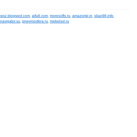
wsz.blogspot.com
,
aifu8.com
,
moresofts.ru
,
amazonki.in
,
sliao98.info
,
navigator.su
,
pnevmosfera.ru
,
mebelxxl.ru