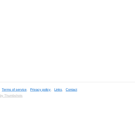
,
Terms of service
,
Privacy policy
,
Links
,
Contact
 by Thumbshots