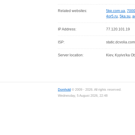
Related websites:
5kp.com.ua
,
7000
4or5.ru
,
5ka.su
,
a
IP Address:
77.120.101.19
ISP:
static.dcvolia.com
Server location:
Kiev, Kyyivs'ka Ob
Domhold
© 2009 - 2026. All rights reserved.
Wednesday, 5 August 2026, 22:48