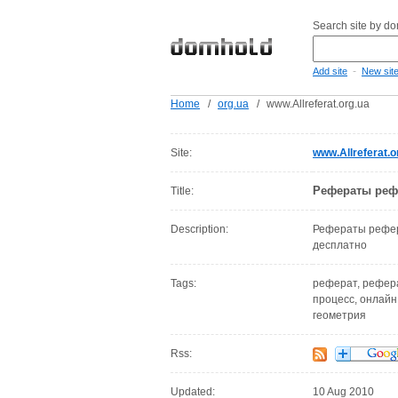
Search site by d
-
Add site
New sit
Home
/
org.ua
/
www.Allreferat.org.ua
Site:
www.Allreferat.o
Рефераты рефе
Title:
Description:
Рефераты рефер
десплатно
Tags:
реферат, рефера
процесс, онлайн,
геометрия
Rss:
Updated:
10 Aug 2010