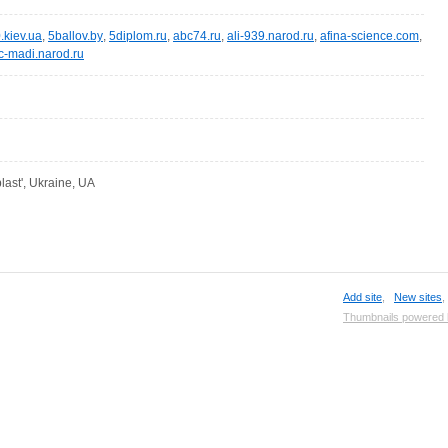
.kiev.ua
,
5ballov.by
,
5diplom.ru
,
abc74.ru
,
ali-939.narod.ru
,
afina-science.com
,
c-madi.narod.ru
last', Ukraine, UA
Add site
,
New sites
Thumbnails powered