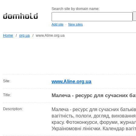
Search site by domain name:
-
Add site
New sites
Home
/
org.ua
/
www.Aline.org.ua
Site:
www.Aline.org.ua
Малеча - ресурс для сучасних ба
Title:
Description:
Малеча - ресурс для сучасних батькі
вагітність, пологи, догляд, виховання
красу. Фотоконкурси, форуми, журнали
Україномовні лінієчки. Календар вагі