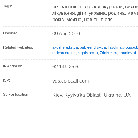
Tags:
ре, вагітність, догляд, журнали, вихо
лікування, діти, україна, родина, мама
років, можна, навіть, після
Updated:
09 Aug 2010
Related websites:
akusheru.ks.ua
,
babyrent.lviv.ua
,
fizychna.blogspot
rodyna.org.ua
,
bighistory.ru
,
7dniv.com
,
ananiev.at.
IP Address:
62.149.25.6
ISP:
vds.colocall.com
Server location:
Kiev, Kyyivs'ka Oblast', Ukraine, UA