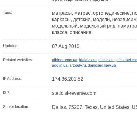
Tags:
матрасы, матрас, ортопедические, п
каркасы, детские, модели, независим
модельный, модельный ряд, наматрас
класса, описание
Updated:
07 Aug 2010
Related websites:
albinos.com.ua
,
idalatex.ru
,
allintex.ru
,
allmebel.co
add.in.ua
,
artbody.ru
,
domosed.kiev.ua
IP Address:
174.36.201.52
ISP:
static.sl-reverse.com
Server location:
Dallas, 75207, Texas, United States, U