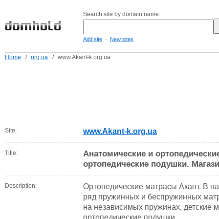
Search site by domain name:
-
Add site
New sites
Home
/
org.ua
/
www.Akant-k.org.ua
Site:
www.Akant-k.org.ua
Анатомические и ортопедические
Title:
ортопедические подушки. Магаз
Description:
Ортопедические матрасы Акант. В н
ряд пружинных и беспружинных матр
на независимых пружинах, детские м
ортопедические подушки.