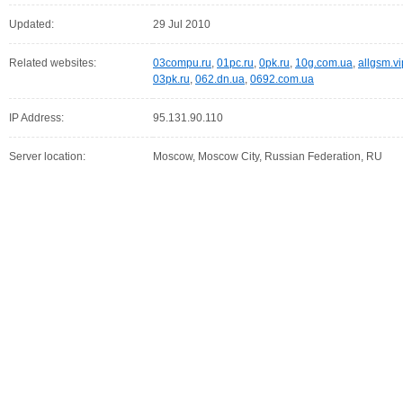
Updated:
29 Jul 2010
Related websites:
03compu.ru
,
01pc.ru
,
0pk.ru
,
10g.com.ua
,
allgsm.v
03pk.ru
,
062.dn.ua
,
0692.com.ua
IP Address:
95.131.90.110
Server location:
Moscow, Moscow City, Russian Federation, RU