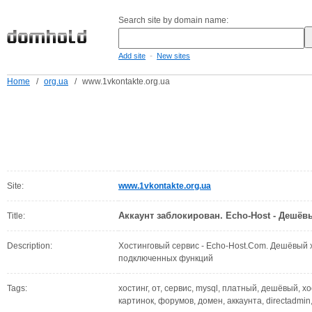
Search site by domain name:
-
Add site
New sites
Home
/
org.ua
/
www.1vkontakte.org.ua
Site:
www.1vkontakte.org.ua
Аккаунт заблокирован. Echo-Host - Дешёвый
Title:
Description:
Хостинговый сервис - Echo-Host.Com. Дешёвый хо
подключенных функций
Tags:
хостинг, от, сервис, mysql, платный, дешёвый, хо
картинок, форумов, домен, аккаунта, directadmin